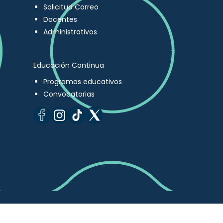
Solicitud Correo
Docentes
Administrativos
Educación Continua
Programas educativos
Convocatorias