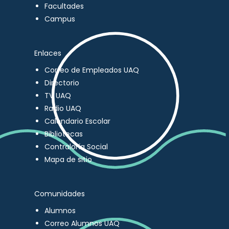
Facultades
Campus
Enlaces
Correo de Empleados UAQ
Directorio
TV UAQ
Radio UAQ
Calendario Escolar
Bibliotecas
Contraloría Social
Mapa de sitio
Comunidades
Alumnos
Correo Alumnos UAQ