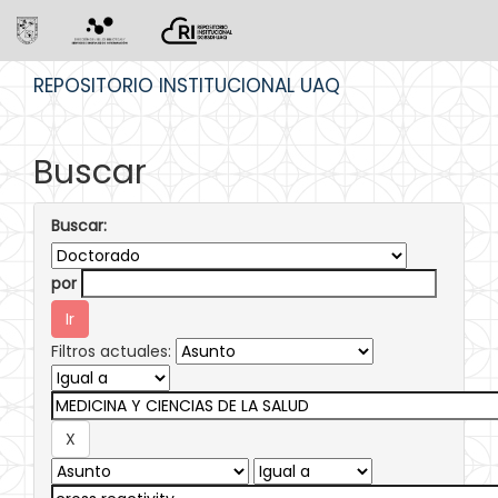
Skip
REPOSITORIO INSTITUCIONAL UAQ
navigation
Buscar
Buscar:
por
Filtros actuales: