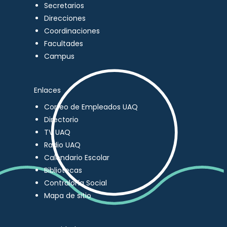
Secretarios
Direcciones
Coordinaciones
Facultades
Campus
Enlaces
Correo de Empleados UAQ
Directorio
TV UAQ
Radio UAQ
Calendario Escolar
Bibliotecas
Contraloría Social
Mapa de sitio