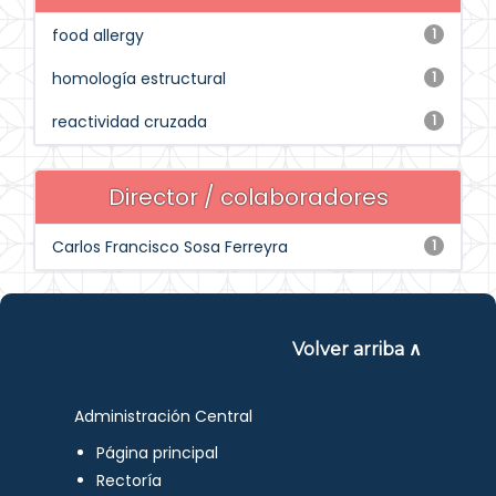
food allergy
1
homología estructural
1
reactividad cruzada
1
Director / colaboradores
Carlos Francisco Sosa Ferreyra
1
Volver arriba ∧
Administración Central
Página principal
Rectoría