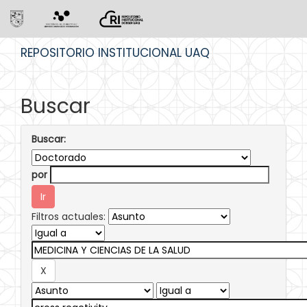
Skip
REPOSITORIO INSTITUCIONAL UAQ
navigation
Buscar
Buscar:
por
Filtros actuales: