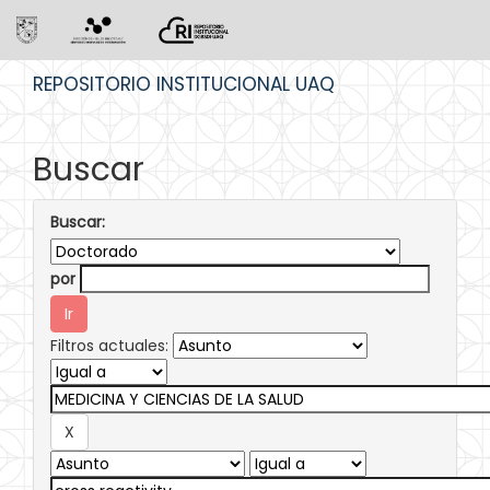
Skip
REPOSITORIO INSTITUCIONAL UAQ
navigation
Buscar
Buscar:
por
Filtros actuales: