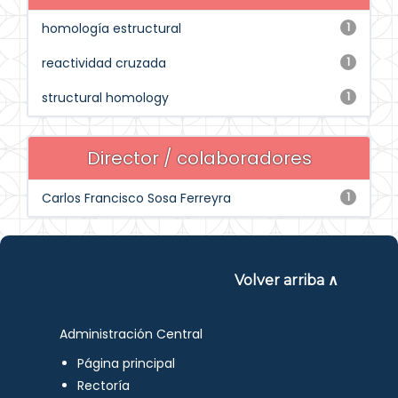
homología estructural
1
reactividad cruzada
1
structural homology
1
Director / colaboradores
Carlos Francisco Sosa Ferreyra
1
Volver arriba ∧
Administración Central
Página principal
Rectoría