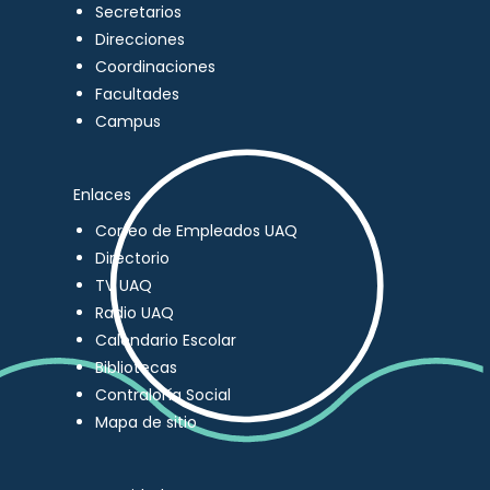
Secretarios
Direcciones
Coordinaciones
Facultades
Campus
Enlaces
Correo de Empleados UAQ
Directorio
TV UAQ
Radio UAQ
Calendario Escolar
Bibliotecas
Contraloría Social
Mapa de sitio