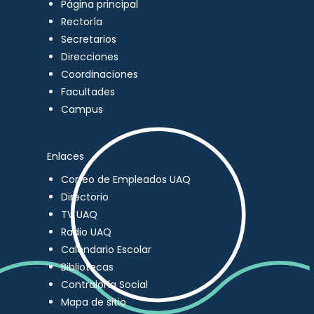
Página principal
Rectoría
Secretarios
Direcciones
Coordinaciones
Facultades
Campus
Enlaces
Correo de Empleados UAQ
Directorio
TV UAQ
Radio UAQ
Calendario Escolar
Bibliotecas
Contraloría Social
Mapa de sitio