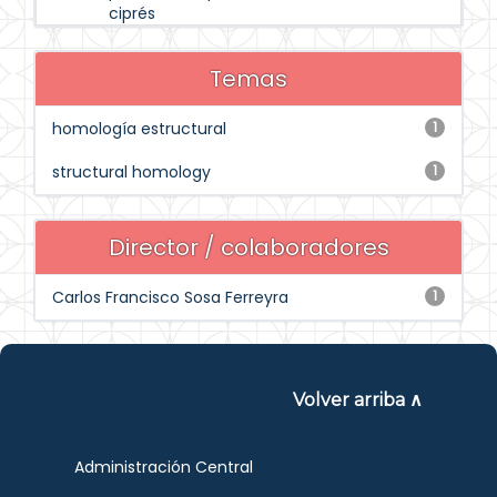
ciprés
Temas
homología estructural
1
structural homology
1
Director / colaboradores
Carlos Francisco Sosa Ferreyra
1
Volver arriba ∧
Administración Central