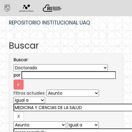
Skip
REPOSITORIO INSTITUCIONAL UAQ
navigation
Buscar
Buscar:
por
Filtros actuales: