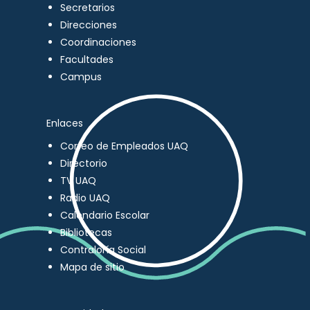
Secretarios
Direcciones
Coordinaciones
Facultades
Campus
Enlaces
Correo de Empleados UAQ
Directorio
TV UAQ
Radio UAQ
Calendario Escolar
Bibliotecas
Contraloría Social
Mapa de sitio