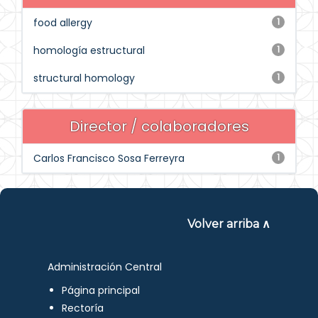
food allergy
1
homología estructural
1
structural homology
1
Director / colaboradores
Carlos Francisco Sosa Ferreyra
1
Volver arriba ∧
Administración Central
Página principal
Rectoría