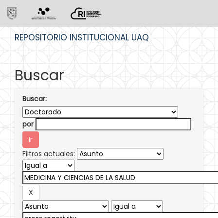
Skip
REPOSITORIO INSTITUCIONAL UAQ
navigation
Buscar
Buscar:
por
Filtros actuales: