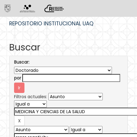
Skip
REPOSITORIO INSTITUCIONAL UAQ
navigation
Buscar
Buscar:
por
Filtros actuales: