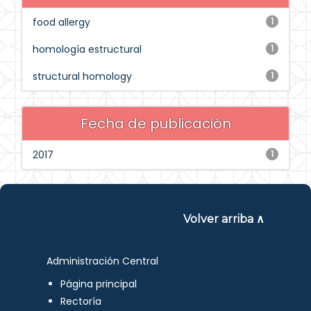
food allergy
1
homología estructural
1
structural homology
1
Fecha de publicación
2017
1
Volver arriba ∧
Administración Central
Página principal
Rectoría