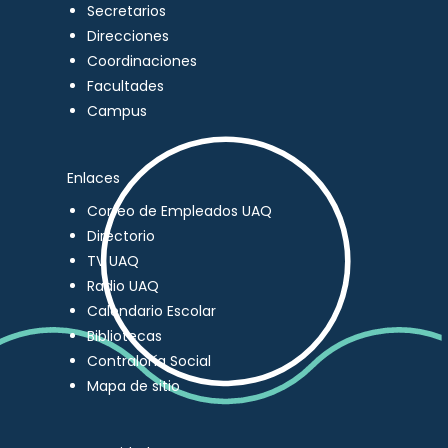
Secretarios
Direcciones
Coordinaciones
Facultades
Campus
Enlaces
Correo de Empleados UAQ
Directorio
TV UAQ
Radio UAQ
Calendario Escolar
Bibliotecas
Contraloría Social
Mapa de sitio