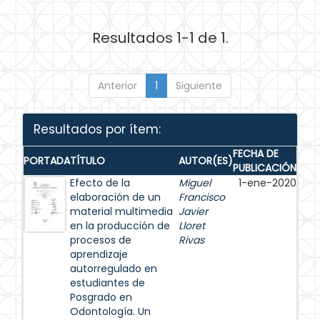
Resultados 1-1 de 1.
Anterior
1
Siguiente
Resultados por ítem:
FECHA DE
PORTADA
TÍTULO
AUTOR(ES)
PUBLICACIÓN
Efecto de la
Miguel
1-ene-2020
elaboración de un
Francisco
material multimedia
Javier
en la producción de
Lloret
procesos de
Rivas
aprendizaje
autorregulado en
estudiantes de
Posgrado en
Odontología. Un