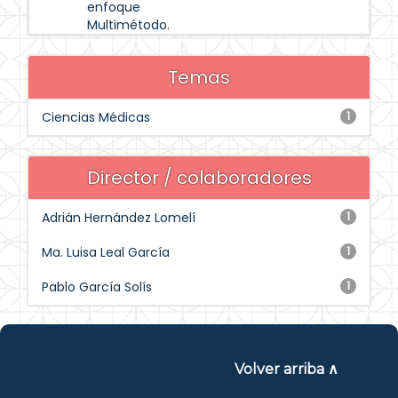
enfoque
Multimétodo.
Temas
Ciencias Médicas
1
Director / colaboradores
Adrián Hernández Lomelí
1
Ma. Luisa Leal García
1
Pablo García Solís
1
Volver arriba ∧