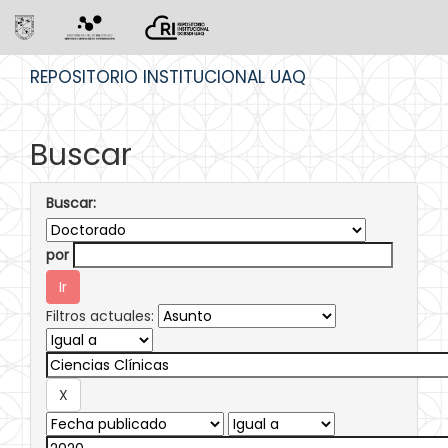
Skip
REPOSITORIO INSTITUCIONAL UAQ
navigation
Buscar
Buscar:
por
Filtros actuales: