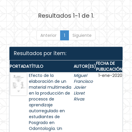
Resultados 1-1 de 1.
Anterior
1
Siguiente
Resultados por ítem:
FECHA DE
PORTADA
TÍTULO
AUTOR(ES)
PUBLICACIÓN
Efecto de la
Miguel
1-ene-2020
elaboración de un
Francisco
material multimedia
Javier
en la producción de
Lloret
procesos de
Rivas
aprendizaje
autorregulado en
estudiantes de
Posgrado en
Odontología. Un