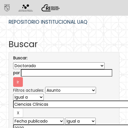
Skip
REPOSITORIO INSTITUCIONAL UAQ
navigation
Buscar
Buscar:
por
Filtros actuales: