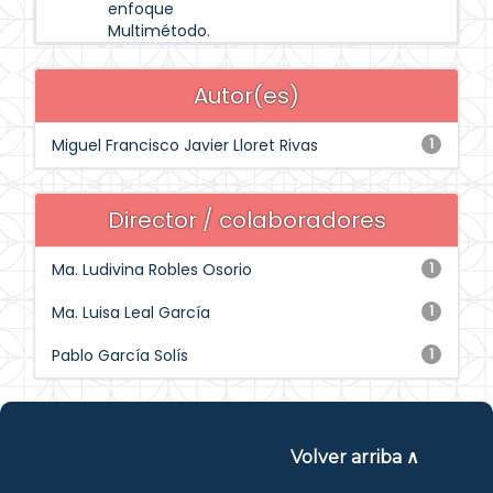
enfoque
Multimétodo.
Autor(es)
Miguel Francisco Javier Lloret Rivas
1
Director / colaboradores
Ma. Ludivina Robles Osorio
1
Ma. Luisa Leal García
1
Pablo García Solís
1
Volver arriba ∧