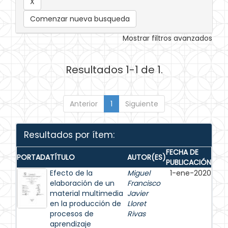
Comenzar nueva busqueda
Mostrar filtros avanzados
Resultados 1-1 de 1.
Anterior
1
Siguiente
Resultados por ítem:
FECHA DE
PORTADA
TÍTULO
AUTOR(ES)
PUBLICACIÓN
Efecto de la
Miguel
1-ene-2020
elaboración de un
Francisco
material multimedia
Javier
en la producción de
Lloret
procesos de
Rivas
aprendizaje