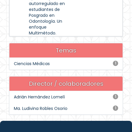
autorregulado en
estudiantes de
Posgrado en
Odontología. Un
enfoque
Multimétodo.
Temas
Ciencias Médicas
1
Director / colaboradores
Adrián Hernández Lomelí
1
Ma. Ludivina Robles Osorio
1