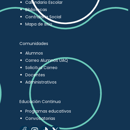
Calendario Escolar
Bibliotecas
Contraloría Social
Mapa de sitio
Comunidades
Alumnos
Correo Alumnos UAQ
Solicitud Correo
Docentes
Administrativos
Educación Continua
Programas educativos
Convocatorias