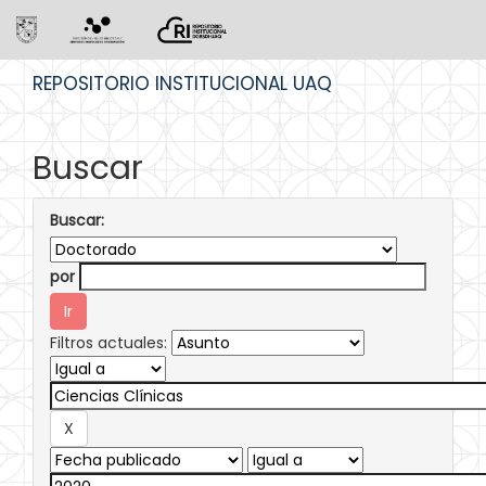
Skip
REPOSITORIO INSTITUCIONAL UAQ
navigation
Buscar
Buscar:
por
Filtros actuales: