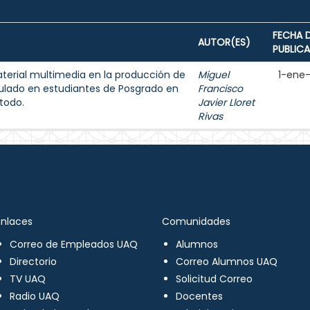
FECHA 
AUTOR(ES)
PUBLIC
aterial multimedia en la producción de
Miguel
1-ene
ulado en estudiantes de Posgrado en
Francisco
todo.
Javier Lloret
Rivas
Enlaces
Comunidades
Correo de Empleados UAQ
Alumnos
Directorio
Correo Alumnos UAQ
TV UAQ
Solicitud Correo
Radio UAQ
Docentes