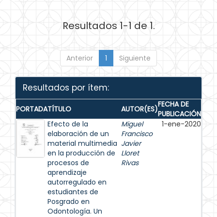
Resultados 1-1 de 1.
Anterior
1
Siguiente
Resultados por ítem:
FECHA DE
PORTADA
TÍTULO
AUTOR(ES)
PUBLICACIÓN
Efecto de la
Miguel
1-ene-2020
elaboración de un
Francisco
material multimedia
Javier
en la producción de
Lloret
procesos de
Rivas
aprendizaje
autorregulado en
estudiantes de
Posgrado en
Odontología. Un