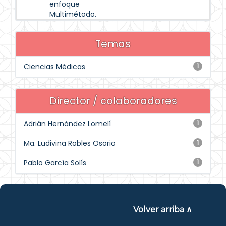
enfoque
Multimétodo.
Temas
Ciencias Médicas
1
Director / colaboradores
Adrián Hernández Lomelí
1
Ma. Ludivina Robles Osorio
1
Pablo García Solís
1
Volver arriba ∧