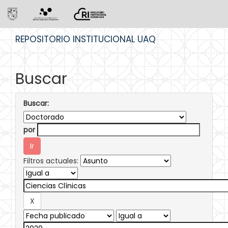
Skip
REPOSITORIO INSTITUCIONAL UAQ
navigation
Buscar
Buscar:
por
Filtros actuales: