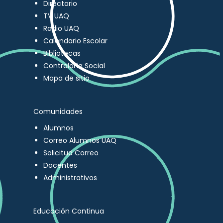
Directorio
TV UAQ
Radio UAQ
Calendario Escolar
Bibliotecas
Contraloría Social
Mapa de sitio
Comunidades
Alumnos
Correo Alumnos UAQ
Solicitud Correo
Docentes
Administrativos
Educación Continua