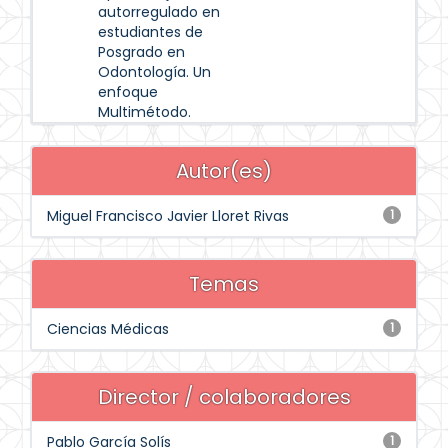
autorregulado en
estudiantes de
Posgrado en
Odontología. Un
enfoque
Multimétodo.
Autor(es)
Miguel Francisco Javier Lloret Rivas
1
Temas
Ciencias Médicas
1
Director / colaboradores
Pablo García Solís
1