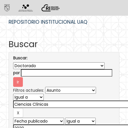
Skip
REPOSITORIO INSTITUCIONAL UAQ
navigation
Buscar
Buscar:
por
Filtros actuales: