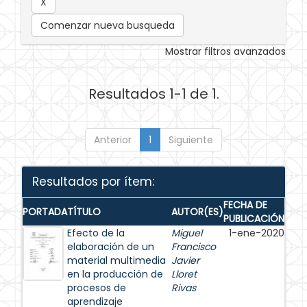
Comenzar nueva busqueda
Mostrar filtros avanzados
Resultados 1-1 de 1.
Anterior
1
Siguiente
Resultados por ítem:
FECHA DE
PORTADA
TÍTULO
AUTOR(ES)
PUBLICACIÓN
Efecto de la
Miguel
1-ene-2020
elaboración de un
Francisco
material multimedia
Javier
en la producción de
Lloret
procesos de
Rivas
aprendizaje