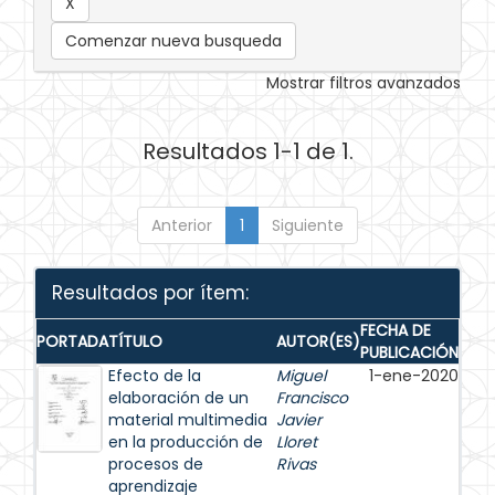
Comenzar nueva busqueda
Mostrar filtros avanzados
Resultados 1-1 de 1.
Anterior
1
Siguiente
Resultados por ítem:
FECHA DE
PORTADA
TÍTULO
AUTOR(ES)
PUBLICACIÓN
Efecto de la
Miguel
1-ene-2020
elaboración de un
Francisco
material multimedia
Javier
en la producción de
Lloret
procesos de
Rivas
aprendizaje