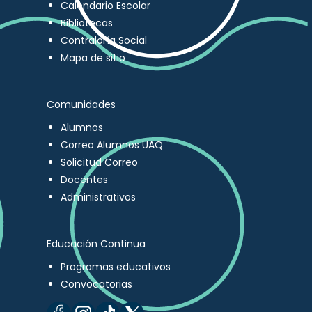
Calendario Escolar
Bibliotecas
Contraloría Social
Mapa de sitio
Comunidades
Alumnos
Correo Alumnos UAQ
Solicitud Correo
Docentes
Administrativos
Educación Continua
Programas educativos
Convocatorias