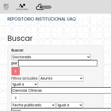
Skip
REPOSITORIO INSTITUCIONAL UAQ
navigation
Buscar
Buscar:
por
Filtros actuales: