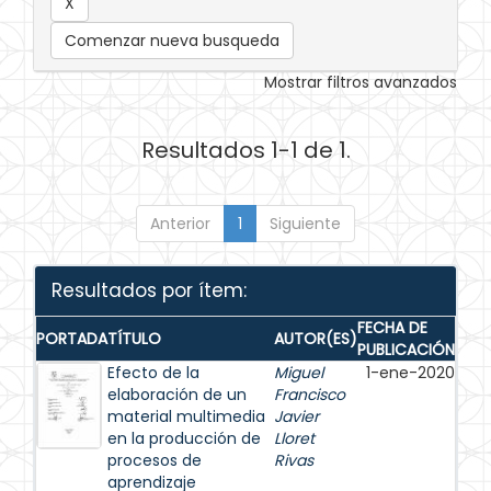
Comenzar nueva busqueda
Mostrar filtros avanzados
Resultados 1-1 de 1.
Anterior
1
Siguiente
Resultados por ítem:
FECHA DE
PORTADA
TÍTULO
AUTOR(ES)
PUBLICACIÓN
Efecto de la
Miguel
1-ene-2020
elaboración de un
Francisco
material multimedia
Javier
en la producción de
Lloret
procesos de
Rivas
aprendizaje