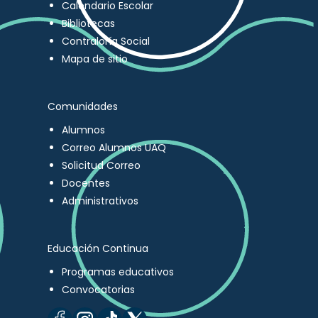
Calendario Escolar
Bibliotecas
Contraloría Social
Mapa de sitio
Comunidades
Alumnos
Correo Alumnos UAQ
Solicitud Correo
Docentes
Administrativos
Educación Continua
Programas educativos
Convocatorias