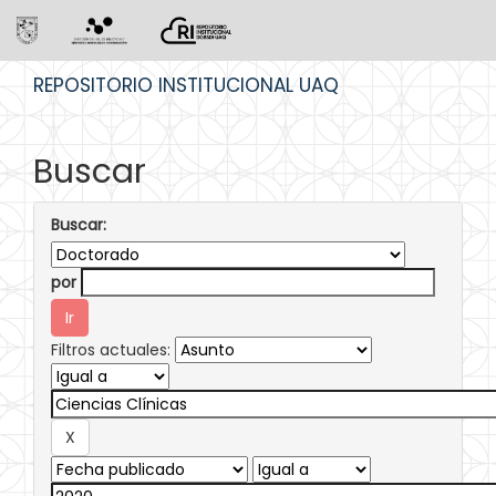
Skip
REPOSITORIO INSTITUCIONAL UAQ
navigation
Buscar
Buscar:
por
Filtros actuales: