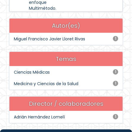
enfoque
Multimétodo.
Autor(es)
Miguel Francisco Javier Lloret Rivas
1
Temas
Ciencias Médicas
1
Medicina y Ciencias de la Salud
1
Director / colaboradores
Adrián Hernández Lomelí
1