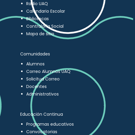
Radio UAQ
Calendario Escolar
Bibliotecas
Contraloría Social
Mapa de sitio
Comunidades
Alumnos
Correo Alumnos UAQ
Solicitud Correo
Docentes
Administrativos
Educación Continua
Programas educativos
Convocatorias