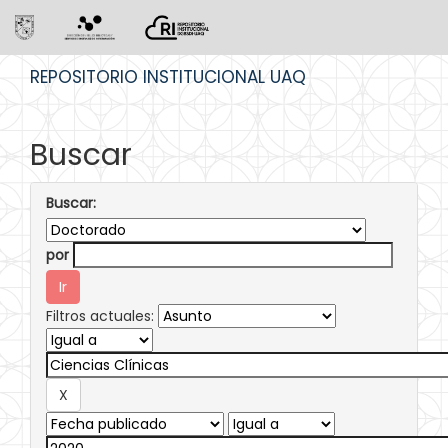
Skip
REPOSITORIO INSTITUCIONAL UAQ
navigation
Buscar
Buscar:
por
Filtros actuales: