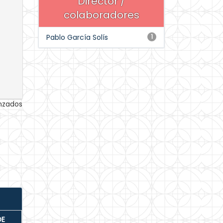
Director /
colaboradores
Pablo García Solís
1
anzados
DE