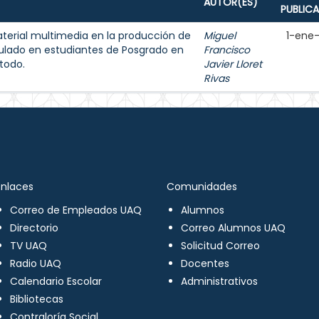
AUTOR(ES)
PUBLIC
aterial multimedia en la producción de
Miguel
1-ene
ulado en estudiantes de Posgrado en
Francisco
todo.
Javier Lloret
Rivas
Enlaces
Comunidades
Correo de Empleados UAQ
Alumnos
Directorio
Correo Alumnos UAQ
TV UAQ
Solicitud Correo
Radio UAQ
Docentes
Calendario Escolar
Administrativos
Bibliotecas
Contraloría Social