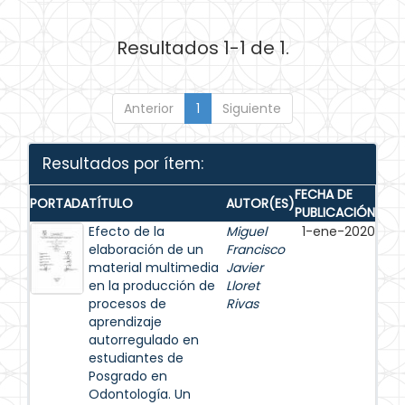
Resultados 1-1 de 1.
Anterior
1
Siguiente
Resultados por ítem:
FECHA DE
PORTADA
TÍTULO
AUTOR(ES)
PUBLICACIÓN
Efecto de la
Miguel
1-ene-2020
elaboración de un
Francisco
material multimedia
Javier
en la producción de
Lloret
procesos de
Rivas
aprendizaje
autorregulado en
estudiantes de
Posgrado en
Odontología. Un