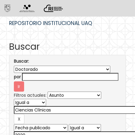
Skip
REPOSITORIO INSTITUCIONAL UAQ
navigation
Buscar
Buscar:
por
Filtros actuales: