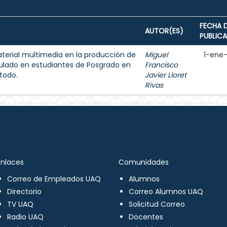
FECHA 
AUTOR(ES)
PUBLIC
aterial multimedia en la producción de
Miguel
1-ene
ulado en estudiantes de Posgrado en
Francisco
todo.
Javier Lloret
Rivas
Enlaces
Comunidades
Correo de Empleados UAQ
Alumnos
Directorio
Correo Alumnos UAQ
TV UAQ
Solicitud Correo
Radio UAQ
Docentes