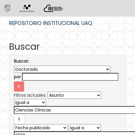
Skip
REPOSITORIO INSTITUCIONAL UAQ
navigation
Buscar
Buscar:
por
Filtros actuales: