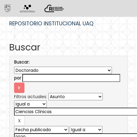
Skip
REPOSITORIO INSTITUCIONAL UAQ
navigation
Buscar
Buscar:
por
Filtros actuales: