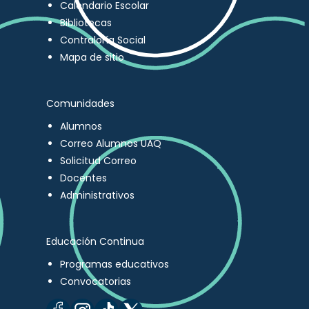
Calendario Escolar
Bibliotecas
Contraloría Social
Mapa de sitio
Comunidades
Alumnos
Correo Alumnos UAQ
Solicitud Correo
Docentes
Administrativos
Educación Continua
Programas educativos
Convocatorias