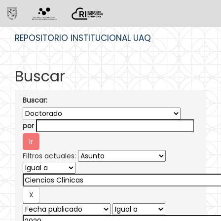
Skip
REPOSITORIO INSTITUCIONAL UAQ
navigation
Buscar
Buscar:
por
Filtros actuales: