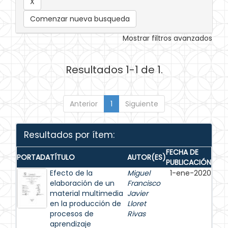
Comenzar nueva busqueda
Mostrar filtros avanzados
Resultados 1-1 de 1.
Anterior
1
Siguiente
Resultados por ítem:
FECHA DE
PORTADA
TÍTULO
AUTOR(ES)
PUBLICACIÓN
Efecto de la
Miguel
1-ene-2020
elaboración de un
Francisco
material multimedia
Javier
en la producción de
Lloret
procesos de
Rivas
aprendizaje