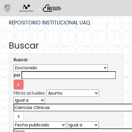
Skip
REPOSITORIO INSTITUCIONAL UAQ
navigation
Buscar
Buscar:
por
Filtros actuales: