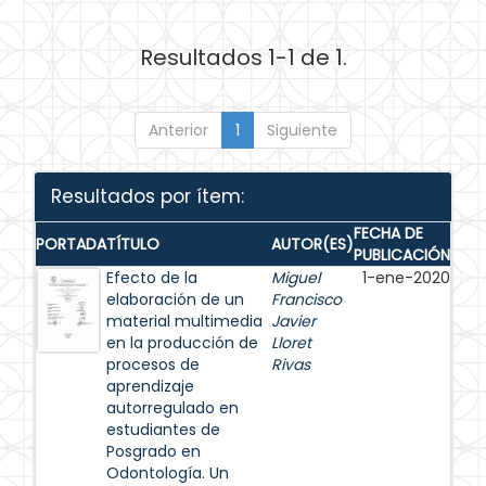
Resultados 1-1 de 1.
Anterior
1
Siguiente
Resultados por ítem:
FECHA DE
PORTADA
TÍTULO
AUTOR(ES)
PUBLICACIÓN
Efecto de la
Miguel
1-ene-2020
elaboración de un
Francisco
material multimedia
Javier
en la producción de
Lloret
procesos de
Rivas
aprendizaje
autorregulado en
estudiantes de
Posgrado en
Odontología. Un