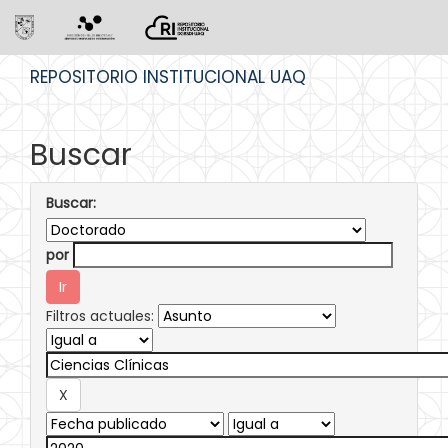
Skip
REPOSITORIO INSTITUCIONAL UAQ
navigation
Buscar
Buscar:
por
Filtros actuales: