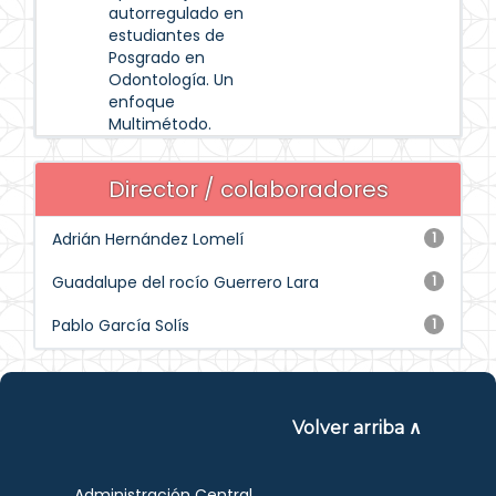
autorregulado en
estudiantes de
Posgrado en
Odontología. Un
enfoque
Multimétodo.
Director / colaboradores
Adrián Hernández Lomelí
1
Guadalupe del rocío Guerrero Lara
1
Pablo García Solís
1
Volver arriba ∧
Administración Central