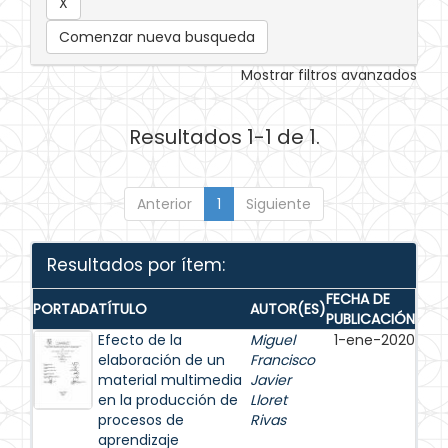
Comenzar nueva busqueda
Mostrar filtros avanzados
Resultados 1-1 de 1.
Anterior
1
Siguiente
Resultados por ítem:
FECHA DE
PORTADA
TÍTULO
AUTOR(ES)
PUBLICACIÓN
Efecto de la
Miguel
1-ene-2020
elaboración de un
Francisco
material multimedia
Javier
en la producción de
Lloret
procesos de
Rivas
aprendizaje