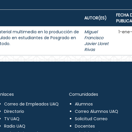
FECHA 
AUTOR(ES)
PUBLIC
aterial multimedia en la producción de
Miguel
1-ene
ulado en estudiantes de Posgrado en
Francisco
todo.
Javier Lloret
Rivas
Enlaces
Comunidades
Correo de Empleados UAQ
Alumnos
Directorio
Correo Alumnos UAQ
TV UAQ
Solicitud Correo
Radio UAQ
Docentes