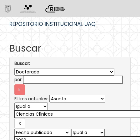
Skip
REPOSITORIO INSTITUCIONAL UAQ
navigation
Buscar
Buscar:
por
Filtros actuales: