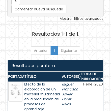
Comenzar nueva busqueda
Mostrar filtros avanzados
Resultados 1-1 de 1.
Anterior
1
Siguiente
Resultados por ítem:
FECHA DE
PORTADA
TÍTULO
AUTOR(ES)
PUBLICACIÓN
Efecto de la
Miguel
1-ene-2020
elaboración de un
Francisco
material multimedia
Javier
en la producción de
Lloret
procesos de
Rivas
aprendizaje