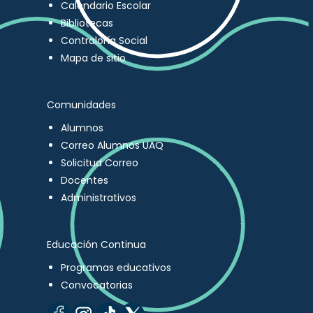
Calendario Escolar
Bibliotecas
Contraloría Social
Mapa de sitio
Comunidades
Alumnos
Correo Alumnos UAQ
Solicitud Correo
Docentes
Administrativos
Educación Continua
Programas educativos
Convocatorias