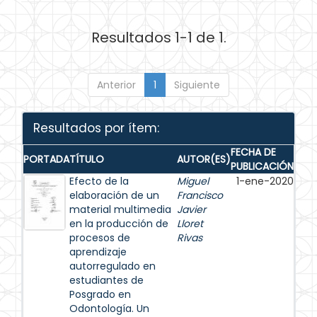
Resultados 1-1 de 1.
Anterior
1
Siguiente
Resultados por ítem:
FECHA DE
PORTADA
TÍTULO
AUTOR(ES)
PUBLICACIÓN
Efecto de la
Miguel
1-ene-2020
elaboración de un
Francisco
material multimedia
Javier
en la producción de
Lloret
procesos de
Rivas
aprendizaje
autorregulado en
estudiantes de
Posgrado en
Odontología. Un