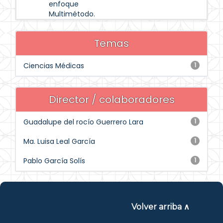
enfoque
Multimétodo.
Temas
Ciencias Médicas
1
Director / colaboradores
Guadalupe del rocío Guerrero Lara
1
Ma. Luisa Leal García
1
Pablo García Solís
1
Volver arriba ∧