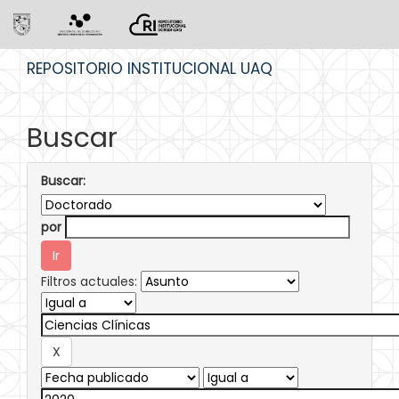
Skip
REPOSITORIO INSTITUCIONAL UAQ
navigation
Buscar
Buscar:
por
Filtros actuales: