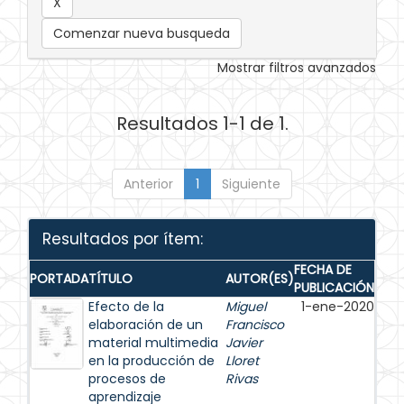
Comenzar nueva busqueda
Mostrar filtros avanzados
Resultados 1-1 de 1.
Anterior
1
Siguiente
Resultados por ítem:
FECHA DE
PORTADA
TÍTULO
AUTOR(ES)
PUBLICACIÓN
Efecto de la
Miguel
1-ene-2020
elaboración de un
Francisco
material multimedia
Javier
en la producción de
Lloret
procesos de
Rivas
aprendizaje