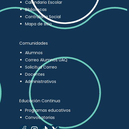
Calendario Escolar
Bibliotecas
Contraloría Social
Mapa de sitio
Comunidades
Alumnos
Correo Alumnos UAQ
Solicitud Correo
Docentes
Administrativos
Educación Continua
Programas educativos
Convocatorias