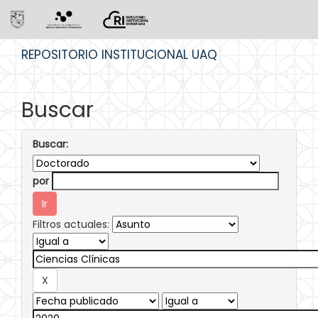
Skip
REPOSITORIO INSTITUCIONAL UAQ
navigation
Buscar
Buscar:
por
Filtros actuales: