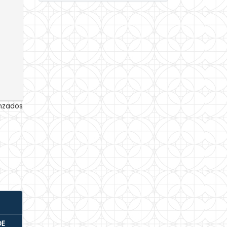
anzados
DE