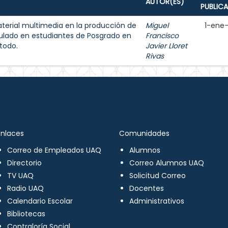
AUTOR(ES)
PUBLIC
aterial multimedia en la producción de
Miguel
1-ene
ulado en estudiantes de Posgrado en
Francisco
todo.
Javier Lloret
Rivas
Enlaces
Comunidades
Correo de Empleados UAQ
Alumnos
Directorio
Correo Alumnos UAQ
TV UAQ
Solicitud Correo
Radio UAQ
Docentes
Calendario Escolar
Administrativos
Bibliotecas
Contraloría Social