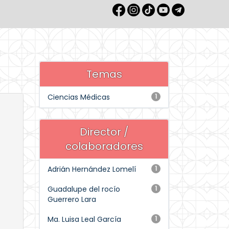
Temas
Ciencias Médicas
1
Director /
colaboradores
Adrián Hernández Lomelí
1
Guadalupe del rocío
1
Guerrero Lara
Ma. Luisa Leal García
1