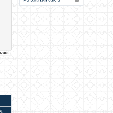
Ma. Luisa Leal García
anzados
DE