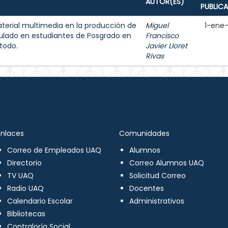
AUTOR(ES)
PUBLIC
aterial multimedia en la producción de
Miguel
1-ene
ulado en estudiantes de Posgrado en
Francisco
todo.
Javier Lloret
Rivas
Enlaces
Comunidades
Correo de Empleados UAQ
Alumnos
Directorio
Correo Alumnos UAQ
TV UAQ
Solicitud Correo
Radio UAQ
Docentes
Calendario Escolar
Administrativos
Bibliotecas
Contraloría Social