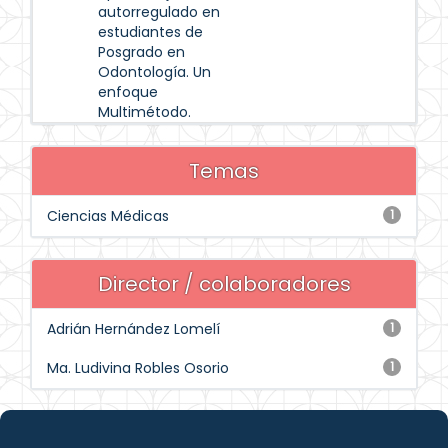
autorregulado en
estudiantes de
Posgrado en
Odontología. Un
enfoque
Multimétodo.
Temas
Ciencias Médicas
1
Director / colaboradores
Adrián Hernández Lomelí
1
Ma. Ludivina Robles Osorio
1