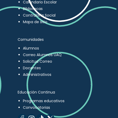
Calendario Escolar
Bibliotecas
Contraloría Social
Mapa de sitio
Comunidades
Alumnos
Correo Alumnos UAQ
Solicitud Correo
Docentes
Administrativos
Educación Continua
Programas educativos
Convocatorias