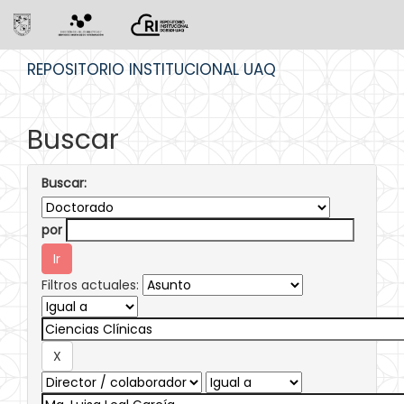
Skip
REPOSITORIO INSTITUCIONAL UAQ
navigation
Buscar
Buscar:
por
Filtros actuales: