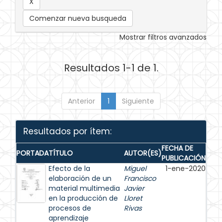
Comenzar nueva busqueda
Mostrar filtros avanzados
Resultados 1-1 de 1.
Anterior
1
Siguiente
Resultados por ítem:
FECHA DE
PORTADA
TÍTULO
AUTOR(ES)
PUBLICACIÓN
Efecto de la
Miguel
1-ene-2020
elaboración de un
Francisco
material multimedia
Javier
en la producción de
Lloret
procesos de
Rivas
aprendizaje