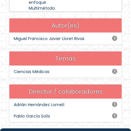
enfoque
Multimétodo.
Autor(es)
Miguel Francisco Javier Lloret Rivas
1
Temas
Ciencias Médicas
1
Director / colaboradores
Adrián Hernández Lomelí
1
Pablo García Solís
1