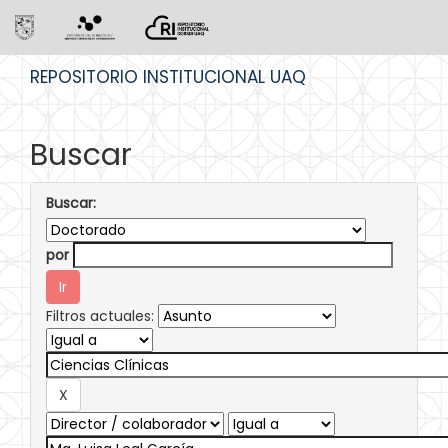
Skip
REPOSITORIO INSTITUCIONAL UAQ
navigation
Buscar
Buscar:
por
Filtros actuales: