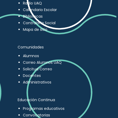
Radio UAQ
Calendario Escolar
Bibliotecas
Contraloría Social
Mapa de sitio
Comunidades
Alumnos
Correo Alumnos UAQ
Solicitud Correo
Docentes
Administrativos
Educación Continua
Programas educativos
Convocatorias