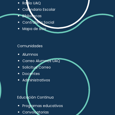
Radio UAQ
Calendario Escolar
Bibliotecas
Contraloría Social
Mapa de sitio
Comunidades
Alumnos
Correo Alumnos UAQ
Solicitud Correo
Docentes
Administrativos
Educación Continua
Programas educativos
Convocatorias