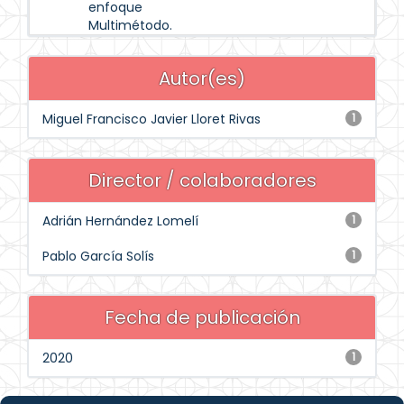
enfoque
Multimétodo.
Autor(es)
Miguel Francisco Javier Lloret Rivas
1
Director / colaboradores
Adrián Hernández Lomelí
1
Pablo García Solís
1
Fecha de publicación
2020
1