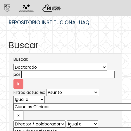
Skip
REPOSITORIO INSTITUCIONAL UAQ
navigation
Buscar
Buscar:
por
Filtros actuales: