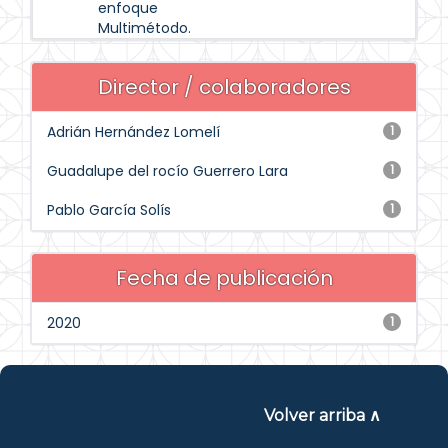
enfoque
Multimétodo.
Director / colaboradores
Adrián Hernández Lomelí
1
Guadalupe del rocío Guerrero Lara
1
Pablo García Solís
1
Fecha de publicación
2020
1
Volver arriba ∧