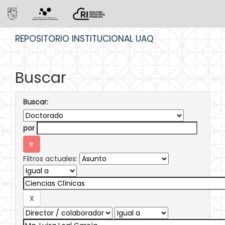
Skip
REPOSITORIO INSTITUCIONAL UAQ
navigation
Buscar
Buscar:
por
Filtros actuales: