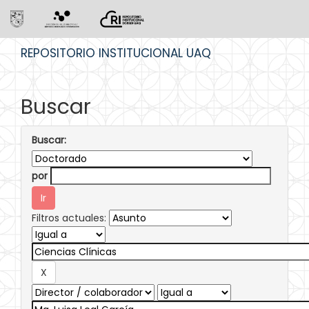
Skip
REPOSITORIO INSTITUCIONAL UAQ
navigation
Buscar
Buscar:
por
Filtros actuales: