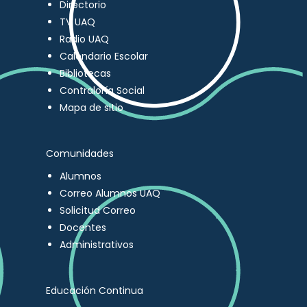
Directorio
TV UAQ
Radio UAQ
Calendario Escolar
Bibliotecas
Contraloría Social
Mapa de sitio
Comunidades
Alumnos
Correo Alumnos UAQ
Solicitud Correo
Docentes
Administrativos
Educación Continua