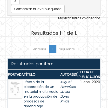
Comenzar nueva busqueda
Mostrar filtros avanzados
Resultados 1-1 de 1.
Anterior
1
Siguiente
Resultados por ítem:
FECHA DE
PORTADA
TÍTULO
AUTOR(ES)
PUBLICACIÓN
Efecto de la
Miguel
1-ene-2020
elaboración de un
Francisco
material multimedia
Javier
en la producción de
Lloret
procesos de
Rivas
aprendizaje