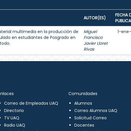
FECHA 
AUTOR(ES)
PUBLIC
aterial multimedia en la producción de
Miguel
1-ene
ulado en estudiantes de Posgrado en
Francisco
todo.
Javier Lloret
Rivas
Enlaces
Comunidades
Correo de Empleados UAQ
Alumnos
Directorio
Correo Alumnos UAQ
TV UAQ
Solicitud Correo
Radio UAQ
Docentes