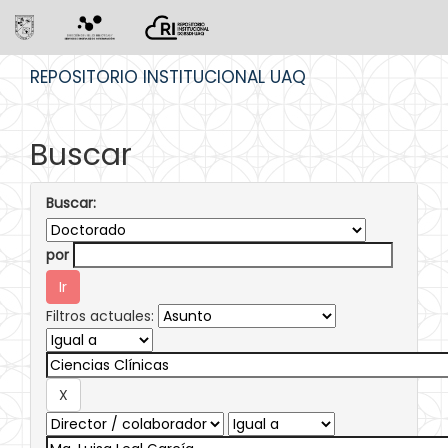
Skip
REPOSITORIO INSTITUCIONAL UAQ
navigation
Buscar
Buscar:
por
Filtros actuales: