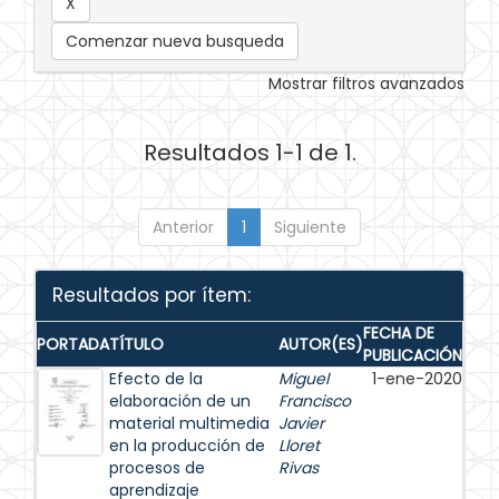
Comenzar nueva busqueda
Mostrar filtros avanzados
Resultados 1-1 de 1.
Anterior
1
Siguiente
Resultados por ítem:
FECHA DE
PORTADA
TÍTULO
AUTOR(ES)
PUBLICACIÓN
Efecto de la
Miguel
1-ene-2020
elaboración de un
Francisco
material multimedia
Javier
en la producción de
Lloret
procesos de
Rivas
aprendizaje