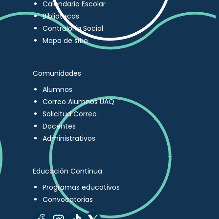
Calendario Escolar
Bibliotecas
Contraloría Social
Mapa de sitio
Comunidades
Alumnos
Correo Alumnos UAQ
Solicitud Correo
Docentes
Administrativos
Educación Continua
Programas educativos
Convocatorias