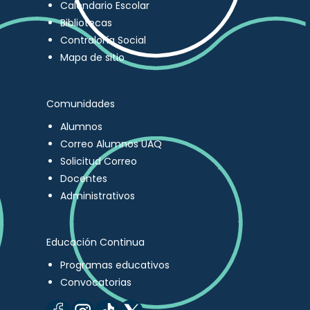
Calendario Escolar
Bibliotecas
Contraloría Social
Mapa de sitio
Comunidades
Alumnos
Correo Alumnos UAQ
Solicitud Correo
Docentes
Administrativos
Educación Continua
Programas educativos
Convocatorias