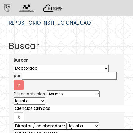
Skip
REPOSITORIO INSTITUCIONAL UAQ
navigation
Buscar
Buscar:
por
Filtros actuales: