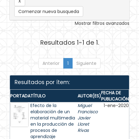
Comenzar nueva busqueda
Mostrar filtros avanzados
Resultados 1-1 de 1.
Anterior
1
Siguiente
Resultados por ítem:
FECHA DE
PORTADA
TÍTULO
AUTOR(ES)
PUBLICACIÓN
Efecto de la
Miguel
1-ene-2020
elaboración de un
Francisco
material multimedia
Javier
en la producción de
Lloret
procesos de
Rivas
aprendizaje