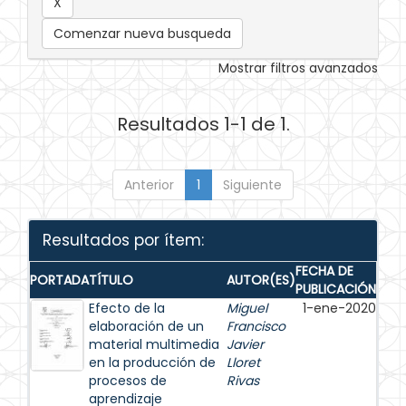
Comenzar nueva busqueda
Mostrar filtros avanzados
Resultados 1-1 de 1.
Anterior
1
Siguiente
Resultados por ítem:
FECHA DE
PORTADA
TÍTULO
AUTOR(ES)
PUBLICACIÓN
Efecto de la
Miguel
1-ene-2020
elaboración de un
Francisco
material multimedia
Javier
en la producción de
Lloret
procesos de
Rivas
aprendizaje