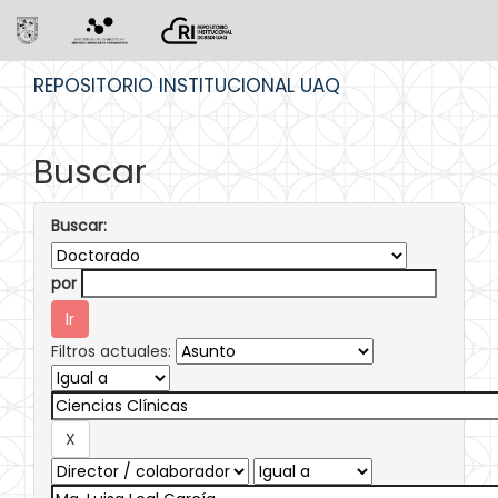
Skip
REPOSITORIO INSTITUCIONAL UAQ
navigation
Buscar
Buscar:
por
Filtros actuales: