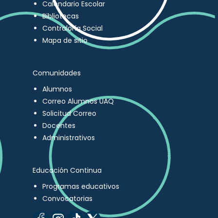
Calendario Escolar
Bibliotecas
Contraloría Social
Mapa de sitio
Comunidades
Alumnos
Correo Alumnos UAQ
Solicitud Correo
Docentes
Administrativos
Educación Continua
Programas educativos
Convocatorias