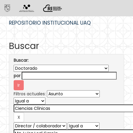
Skip
REPOSITORIO INSTITUCIONAL UAQ
navigation
Buscar
Buscar:
por
Filtros actuales: