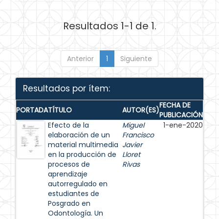
Resultados 1-1 de 1.
Anterior
1
Siguiente
Resultados por ítem:
FECHA DE
PORTADA
TÍTULO
AUTOR(ES)
PUBLICACIÓN
Efecto de la
Miguel
1-ene-2020
elaboración de un
Francisco
material multimedia
Javier
en la producción de
Lloret
procesos de
Rivas
aprendizaje
autorregulado en
estudiantes de
Posgrado en
Odontología. Un