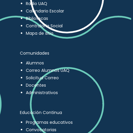
Radio UAQ
Calendario Escolar
Bibliotecas
Contraloría Social
Mapa de sitio
Comunidades
Alumnos
Correo Alumnos UAQ
Solicitud Correo
Docentes
Administrativos
Educación Continua
Programas educativos
Convocatorias