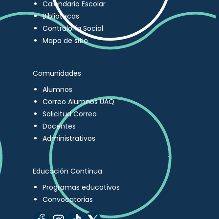
Calendario Escolar
Bibliotecas
Contraloría Social
Mapa de sitio
Comunidades
Alumnos
Correo Alumnos UAQ
Solicitud Correo
Docentes
Administrativos
Educación Continua
Programas educativos
Convocatorias