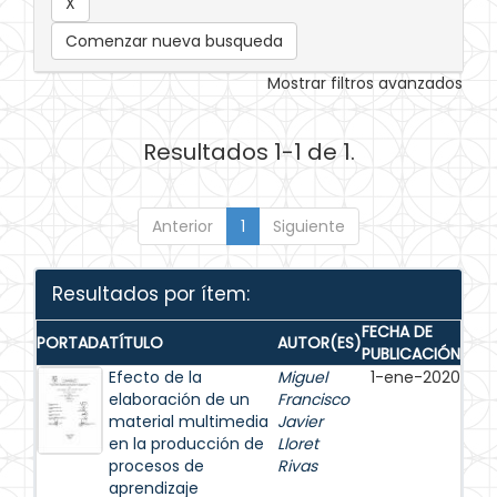
Comenzar nueva busqueda
Mostrar filtros avanzados
Resultados 1-1 de 1.
Anterior
1
Siguiente
Resultados por ítem:
FECHA DE
PORTADA
TÍTULO
AUTOR(ES)
PUBLICACIÓN
Efecto de la
Miguel
1-ene-2020
elaboración de un
Francisco
material multimedia
Javier
en la producción de
Lloret
procesos de
Rivas
aprendizaje