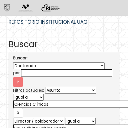
Skip
REPOSITORIO INSTITUCIONAL UAQ
navigation
Buscar
Buscar:
por
Filtros actuales: