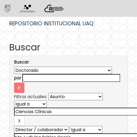
Skip
REPOSITORIO INSTITUCIONAL UAQ
navigation
Buscar
Buscar:
por
Filtros actuales: