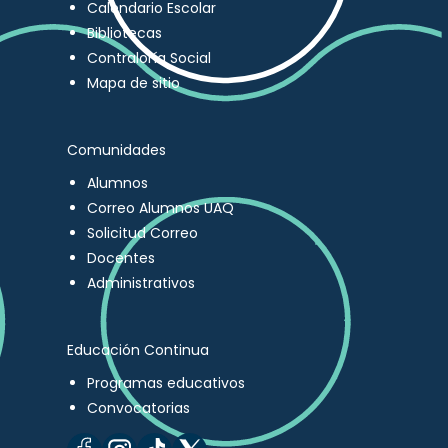
Calendario Escolar
Bibliotecas
Contraloría Social
Mapa de sitio
Comunidades
Alumnos
Correo Alumnos UAQ
Solicitud Correo
Docentes
Administrativos
Educación Continua
Programas educativos
Convocatorias