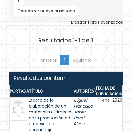
Comenzar nueva busqueda
Mostrar filtros avanzados
Resultados 1-1 de 1.
Anterior
1
Siguiente
Resultados por ítem:
FECHA DE
PORTADA
TÍTULO
AUTOR(ES)
PUBLICACIÓN
Efecto de la
Miguel
1-ene-2020
elaboración de un
Francisco
material multimedia
Javier
en la producción de
Lloret
procesos de
Rivas
aprendizaje