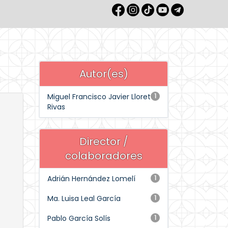
Autor(es)
Miguel Francisco Javier Lloret
1
Rivas
Director /
colaboradores
Adrián Hernández Lomelí
1
Ma. Luisa Leal García
1
Pablo García Solís
1