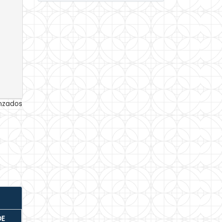
anzados
DE