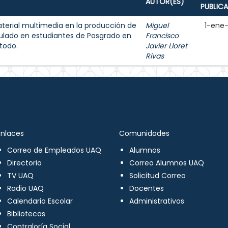
AUTOR(ES)
PUBLIC
aterial multimedia en la producción de
Miguel
1-ene
ulado en estudiantes de Posgrado en
Francisco
todo.
Javier Lloret
Rivas
Enlaces
Comunidades
Correo de Empleados UAQ
Alumnos
Directorio
Correo Alumnos UAQ
TV UAQ
Solicitud Correo
Radio UAQ
Docentes
Calendario Escolar
Administrativos
Bibliotecas
Contraloría Social