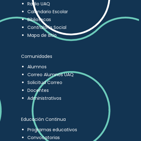
Radio UAQ
Calendario Escolar
Bibliotecas
Contraloría Social
Mapa de sitio
Comunidades
Alumnos
Correo Alumnos UAQ
Solicitud Correo
Docentes
Administrativos
Educación Continua
Programas educativos
Convocatorias