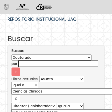
Skip
REPOSITORIO INSTITUCIONAL UAQ
navigation
Buscar
Buscar:
por
Filtros actuales: