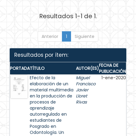
Resultados 1-1 de 1.
Anterior
1
Siguiente
Resultados por ítem:
FECHA DE
PORTADA
TÍTULO
AUTOR(ES)
PUBLICACIÓN
Efecto de la
Miguel
1-ene-2020
elaboración de un
Francisco
material multimedia
Javier
en la producción de
Lloret
procesos de
Rivas
aprendizaje
autorregulado en
estudiantes de
Posgrado en
Odontología. Un