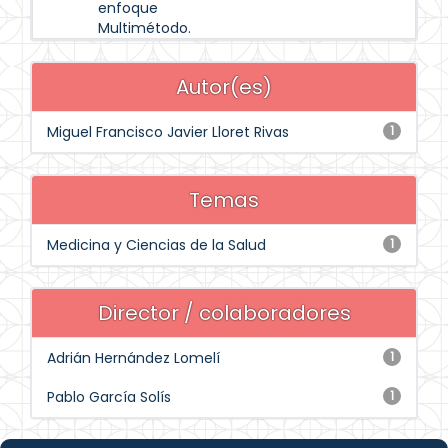
enfoque
Multimétodo.
Autor(es)
Miguel Francisco Javier Lloret Rivas
1
Temas
Medicina y Ciencias de la Salud
1
Director / colaboradores
Adrián Hernández Lomelí
1
Pablo García Solís
1