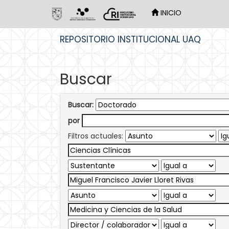
INICIO
Skip
REPOSITORIO INSTITUCIONAL UAQ
navigation
Buscar
Buscar:
por
Filtros actuales: