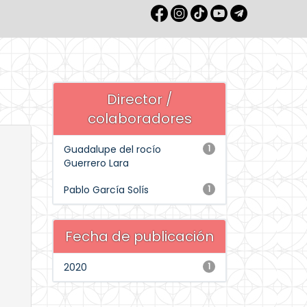
Director /
colaboradores
Guadalupe del rocío
1
Guerrero Lara
Pablo García Solís
1
Fecha de publicación
2020
1