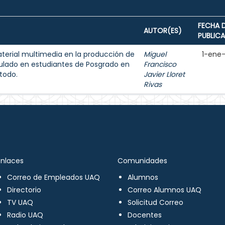
FECHA 
AUTOR(ES)
PUBLIC
aterial multimedia en la producción de
Miguel
1-ene
ulado en estudiantes de Posgrado en
Francisco
todo.
Javier Lloret
Rivas
Enlaces
Comunidades
Correo de Empleados UAQ
Alumnos
Directorio
Correo Alumnos UAQ
TV UAQ
Solicitud Correo
Radio UAQ
Docentes