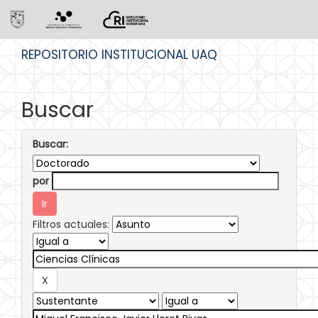
Skip
REPOSITORIO INSTITUCIONAL UAQ
navigation
Buscar
Buscar:
por
Filtros actuales: