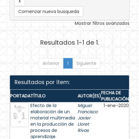
Comenzar nueva busqueda
Mostrar filtros avanzados
Resultados 1-1 de 1.
Anterior
1
Siguiente
Resultados por ítem:
FECHA DE
PORTADA
TÍTULO
AUTOR(ES)
PUBLICACIÓN
Efecto de la
Miguel
1-ene-2020
elaboración de un
Francisco
material multimedia
Javier
en la producción de
Lloret
procesos de
Rivas
aprendizaje