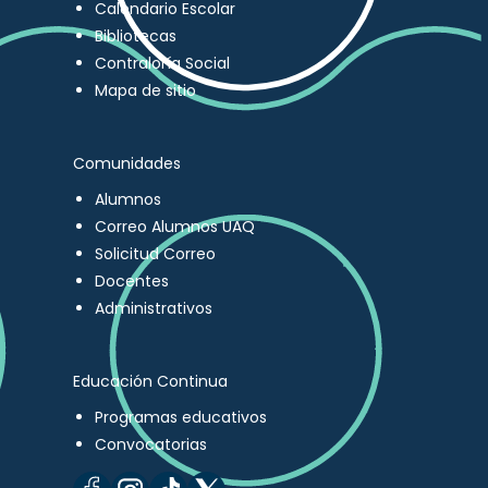
Calendario Escolar
Bibliotecas
Contraloría Social
Mapa de sitio
Comunidades
Alumnos
Correo Alumnos UAQ
Solicitud Correo
Docentes
Administrativos
Educación Continua
Programas educativos
Convocatorias