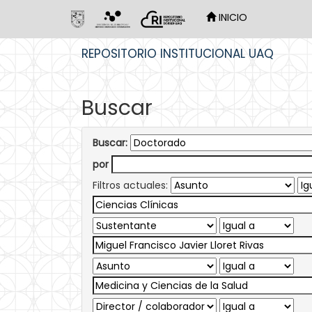
INICIO
Skip
REPOSITORIO INSTITUCIONAL UAQ
navigation
Buscar
Buscar:
por
Filtros actuales: