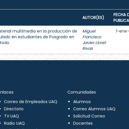
FECHA 
AUTOR(ES)
PUBLIC
aterial multimedia en la producción de
Miguel
1-ene
ulado en estudiantes de Posgrado en
Francisco
todo.
Javier Lloret
Rivas
Enlaces
Comunidades
Correo de Empleados UAQ
Alumnos
Directorio
Correo Alumnos UAQ
TV UAQ
Solicitud Correo
Radio UAQ
Docentes