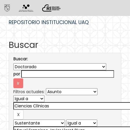
Skip
REPOSITORIO INSTITUCIONAL UAQ
navigation
Buscar
Buscar:
por
Filtros actuales: