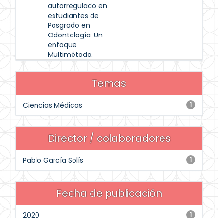
autorregulado en
estudiantes de
Posgrado en
Odontología. Un
enfoque
Multimétodo.
Temas
Ciencias Médicas
1
Director / colaboradores
Pablo García Solís
1
Fecha de publicación
2020
1