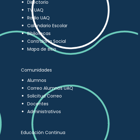
Directorio
TV UAQ
Radio UAQ
Calendario Escolar
Bibliotecas
Contraloría Social
Mapa de sitio
Comunidades
Alumnos
Correo Alumnos UAQ
Solicitud Correo
Docentes
Administrativos
Educación Continua