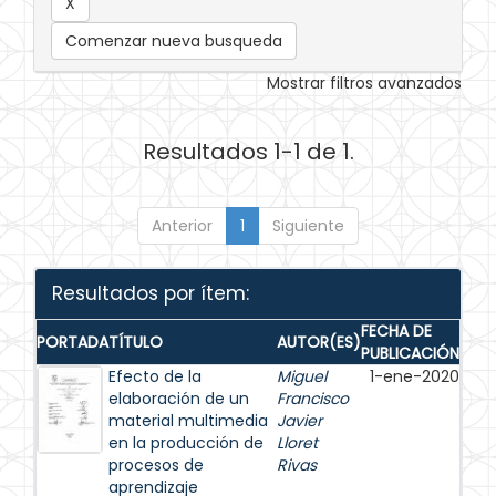
Comenzar nueva busqueda
Mostrar filtros avanzados
Resultados 1-1 de 1.
Anterior
1
Siguiente
Resultados por ítem:
FECHA DE
PORTADA
TÍTULO
AUTOR(ES)
PUBLICACIÓN
Efecto de la
Miguel
1-ene-2020
elaboración de un
Francisco
material multimedia
Javier
en la producción de
Lloret
procesos de
Rivas
aprendizaje