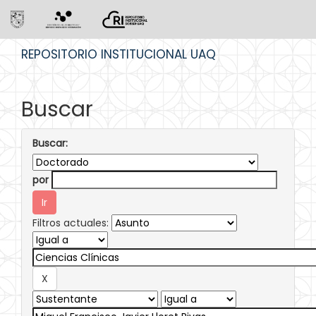
Skip
REPOSITORIO INSTITUCIONAL UAQ
navigation
Buscar
Buscar:
por
Filtros actuales: