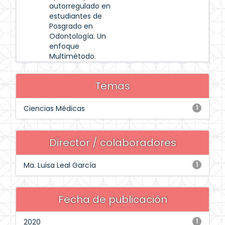
autorregulado en
estudiantes de
Posgrado en
Odontología. Un
enfoque
Multimétodo.
Temas
Ciencias Médicas
1
Director / colaboradores
Ma. Luisa Leal García
1
Fecha de publicación
2020
1