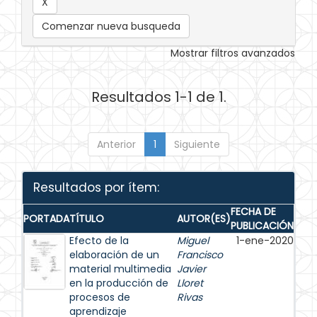
Comenzar nueva busqueda
Mostrar filtros avanzados
Resultados 1-1 de 1.
Anterior
1
Siguiente
Resultados por ítem:
FECHA DE
PORTADA
TÍTULO
AUTOR(ES)
PUBLICACIÓN
Efecto de la
Miguel
1-ene-2020
elaboración de un
Francisco
material multimedia
Javier
en la producción de
Lloret
procesos de
Rivas
aprendizaje