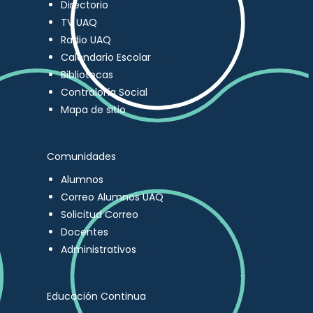
Directorio
TV UAQ
Radio UAQ
Calendario Escolar
Bibliotecas
Contraloría Social
Mapa de sitio
Comunidades
Alumnos
Correo Alumnos UAQ
Solicitud Correo
Docentes
Administrativos
Educación Continua