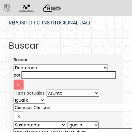
Skip
REPOSITORIO INSTITUCIONAL UAQ
navigation
Buscar
Buscar:
por
Filtros actuales: