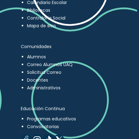
Calendario Escolar
Bibliotecas
Contraloría Social
Mapa de sitio
Comunidades
Alumnos
Correo Alumnos UAQ
Solicitud Correo
Docentes
Administrativos
Educación Continua
Programas educativos
Convocatorias