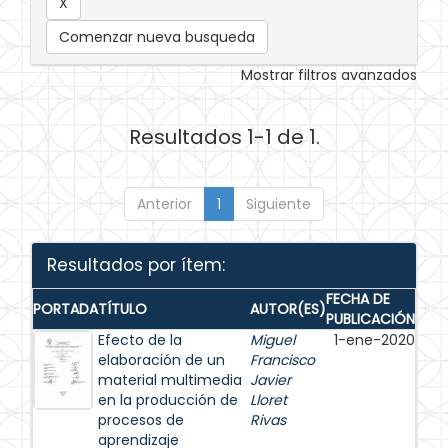
Comenzar nueva busqueda
Mostrar filtros avanzados
Resultados 1-1 de 1.
Anterior
1
Siguiente
Resultados por ítem:
FECHA DE
PORTADA
TÍTULO
AUTOR(ES)
PUBLICACIÓN
Efecto de la
Miguel
1-ene-2020
elaboración de un
Francisco
material multimedia
Javier
en la producción de
Lloret
procesos de
Rivas
aprendizaje