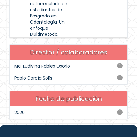
autorregulado en
estudiantes de
Posgrado en
Odontología. Un
enfoque
Multimétodo.
Director / colaboradores
Ma. Ludivina Robles Osorio
1
Pablo García Solís
1
Fecha de publicación
2020
1