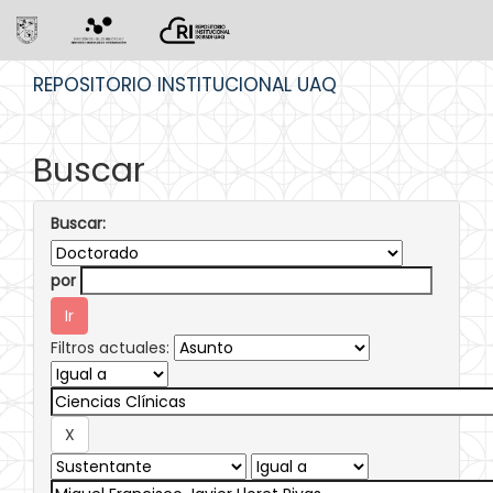
Skip
REPOSITORIO INSTITUCIONAL UAQ
navigation
Buscar
Buscar:
por
Filtros actuales: