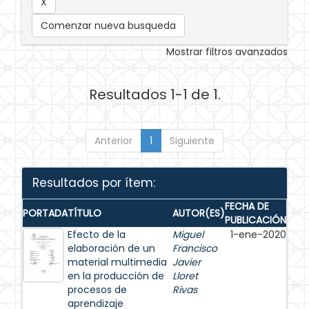
Comenzar nueva busqueda
Mostrar filtros avanzados
Resultados 1-1 de 1.
Anterior
1
Siguiente
Resultados por ítem:
FECHA DE
PORTADA
TÍTULO
AUTOR(ES)
PUBLICACIÓN
Efecto de la
Miguel
1-ene-2020
elaboración de un
Francisco
material multimedia
Javier
en la producción de
Lloret
procesos de
Rivas
aprendizaje