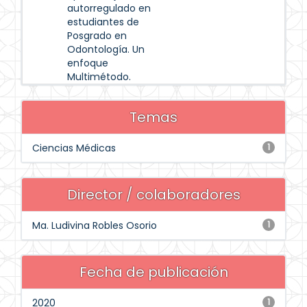
autorregulado en
estudiantes de
Posgrado en
Odontología. Un
enfoque
Multimétodo.
Temas
Ciencias Médicas
1
Director / colaboradores
Ma. Ludivina Robles Osorio
1
Fecha de publicación
2020
1