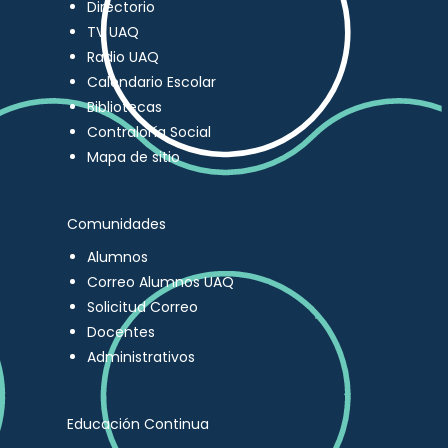
Directorio
TV UAQ
Radio UAQ
Calendario Escolar
Bibliotecas
Contraloría Social
Mapa de sitio
Comunidades
Alumnos
Correo Alumnos UAQ
Solicitud Correo
Docentes
Administrativos
Educación Continua